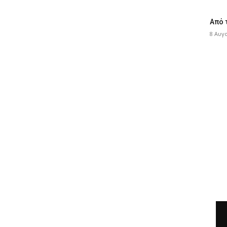
Από 
8 Αυγ