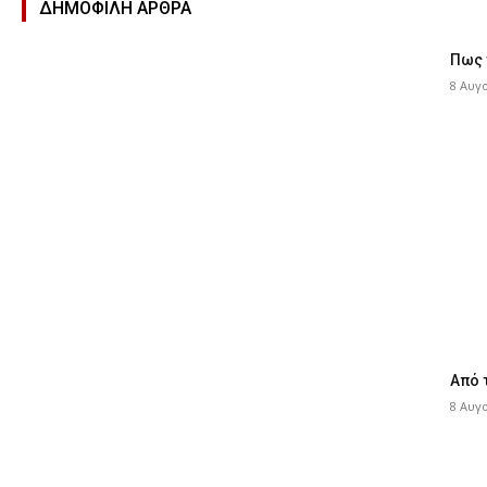
ΔΗΜΟΦΙΛΉ ΑΡΘΡΑ
Πως 
8 Αυγ
Από 
8 Αυγ