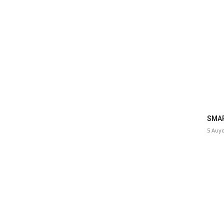
SMAR
5 Αυγ