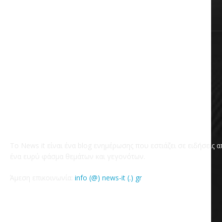
Χωρίς κατηγορία
Το News it είναι ένα blog ενημέρωσης που εστιάζει σε ειδήσεις 
ένα ευρύ φάσμα θεμάτων και γεγονότων.
Άμεση επικοινωνία:
info (@) news-it (.) gr