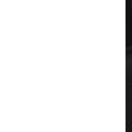
ΔΗΜΟΦΙΛΗ ΚΑΤΗΓΟΡΙΕΣ
Auto & Moto
Πολιτική
Αυτοδιοίκηση
Επικαιρότητα
Χωρίς κατηγορία