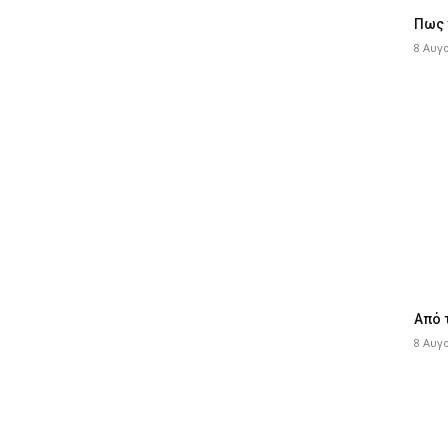
Πως 
8 Αυγ
Από 
8 Αυγ