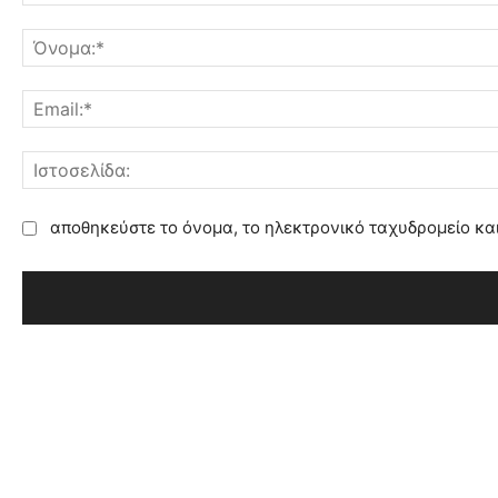
Σ
χ
ό
λ
ι
ο
:
αποθηκεύστε το όνομα, το ηλεκτρονικό ταχυδρομείο κα