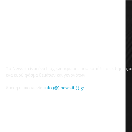
Το News it είναι ένα blog ενημέρωσης που εστιάζει σε ειδήσεις 
ένα ευρύ φάσμα θεμάτων και γεγονότων.
Άμεση επικοινωνία:
info (@) news-it (.) gr