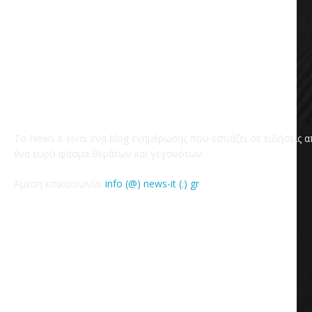
Το News it είναι ένα blog ενημέρωσης που εστιάζει σε ειδήσεις 
ένα ευρύ φάσμα θεμάτων και γεγονότων.
Άμεση επικοινωνία:
info (@) news-it (.) gr