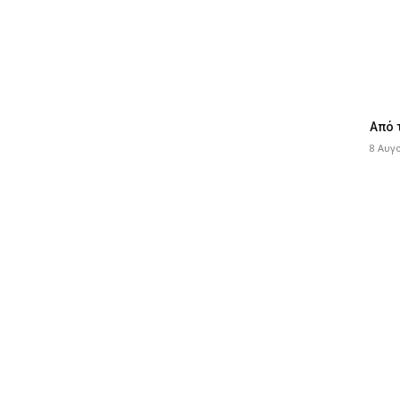
Από 
8 Αυγ