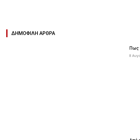
ΔΗΜΟΦΙΛΉ ΑΡΘΡΑ
Πως 
8 Αυγ