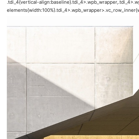
.tdi_4{vertical-align:baseline}.tdi_4>.wpb_wrapper,.tdi_4
elements{width:100%}.tdi_4>.wpb_wrapper>.vc_row_inner{wi