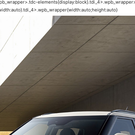
>.wpb_wrapper>.tdc-elements{display:block}.tdi_4>.wpb_wrapper
dth:auto}.tdi_4>.wpb_wrapper{width:auto;height:auto}