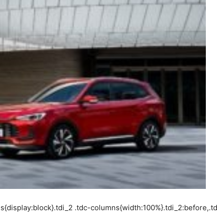
s{display:block}.tdi_2 .tdc-columns{width:100%}.tdi_2:before,.tdi