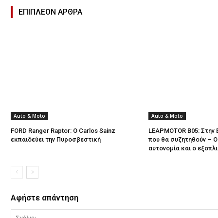
ΕΠΙΠΛΕΟΝ ΑΡΘΡΑ
Auto & Moto
Auto & Moto
FORD Ranger Raptor: Ο Carlos Sainz
LEAPMOTOR B05: Στην 
εκπαιδεύει την Πυροσβεστική
που θα συζητηθούν – Ο
αυτονομία και ο εξοπλ
Αφήστε απάντηση