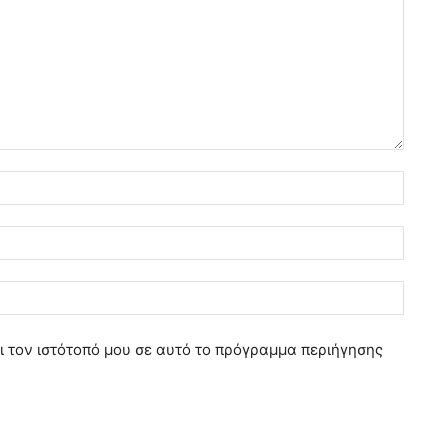
Ό
ν
ο
E
μ
m
α
a
Ι
:
i
σ
*
l
τ
ι τον ιστότοπό μου σε αυτό το πρόγραμμα περιήγησης
:
ο
*
σ
ε