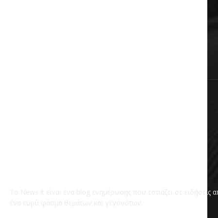
Πολιτική
Αυτοδιοίκηση
Επικαιρότητα
Χωρίς κατηγορία
Το News it είναι ένα blog ενημέρωσης που εστιάζει σε ειδήσεις 
ένα ευρύ φάσμα θεμάτων και γεγονότων.