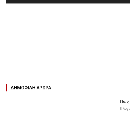
ΔΗΜΟΦΙΛΉ ΑΡΘΡΑ
Πως 
8 Αυγ