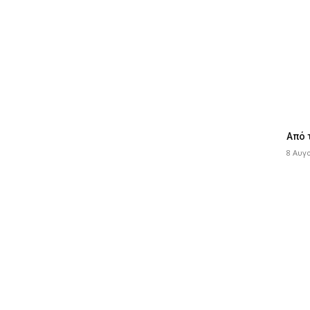
Από 
8 Αυγ