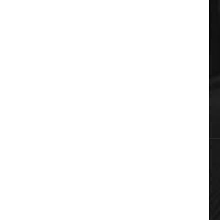
ΔΗΜΟΦΙΛΗ ΚΑΤΗΓΟΡΙΕΣ
Auto & Moto
Πολιτική
Αυτοδιοίκηση
Επικαιρότητα
Χωρίς κατηγορία