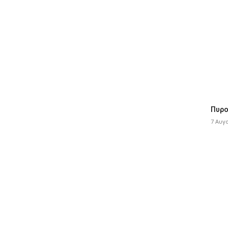
Πυρο
7 Αυγ