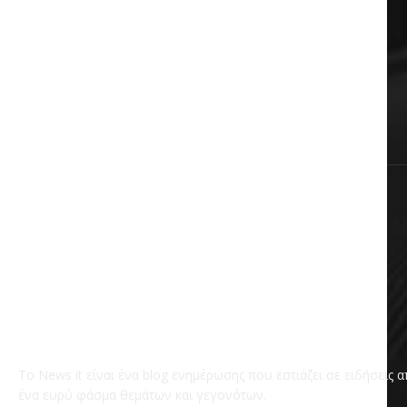
Πολιτική
Αυτοδιοίκηση
Επικαιρότητα
Χωρίς κατηγορία
Το News it είναι ένα blog ενημέρωσης που εστιάζει σε ειδήσεις 
ένα ευρύ φάσμα θεμάτων και γεγονότων.