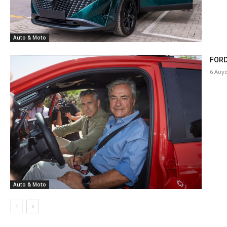
Auto & Moto
FORD
6 Αυγ
Auto & Moto