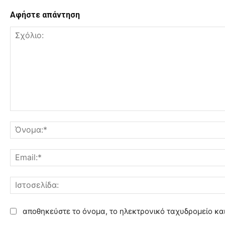
Αφήστε απάντηση
Σ
χ
ό
λ
ι
ο
:
αποθηκεύστε το όνομα, το ηλεκτρονικό ταχυδρομείο κα