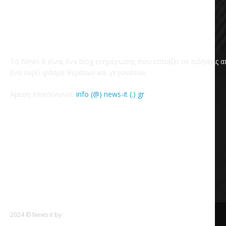
Το News it είναι ένα blog ενημέρωσης που εστιάζει σε ειδήσεις 
ένα ευρύ φάσμα θεμάτων και γεγονότων.
Άμεση επικοινωνία:
info (@) news-it (.) gr
2024 © News it by
Goldensites