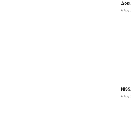
Δοκι
6 Αυγ
NISS
6 Αυγ