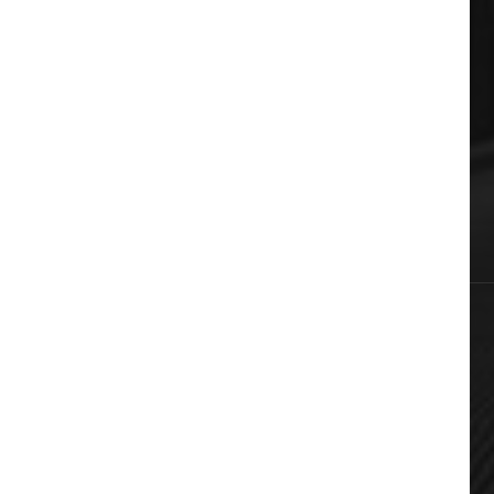
ΔΗΜΟΦΙΛΗ ΚΑΤΗΓΟΡΙΕΣ
Auto & Moto
Πολιτική
Αυτοδιοίκηση
Επικαιρότητα
Χωρίς κατηγορία