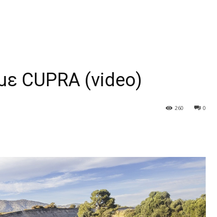
με CUPRA (video)
260
0