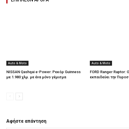
Auto & Moto
Auto & Moto
NISSAN Qashqai e-Power: Ρεκόρ Guinness
FORD Ranger Raptor: Ο
με 1.980 χλμ. με ένα μόνο γέμισμα
εκπαιδεύει την Πυρο
Αφήστε απάντηση