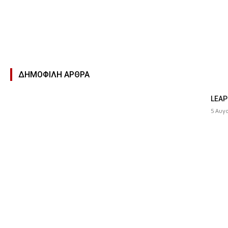
ΔΗΜΟΦΙΛΉ ΑΡΘΡΑ
LEAP
5 Αυγ