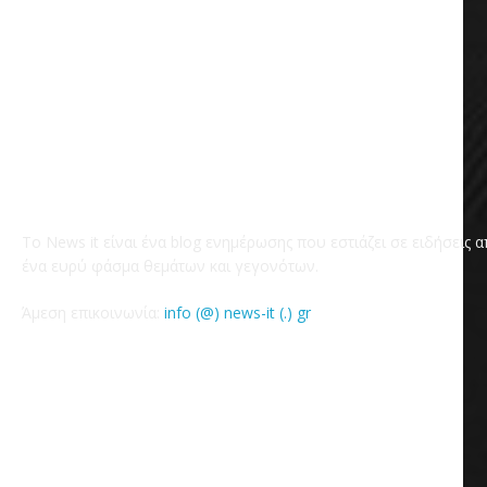
Το News it είναι ένα blog ενημέρωσης που εστιάζει σε ειδήσεις 
ένα ευρύ φάσμα θεμάτων και γεγονότων.
Άμεση επικοινωνία:
info (@) news-it (.) gr