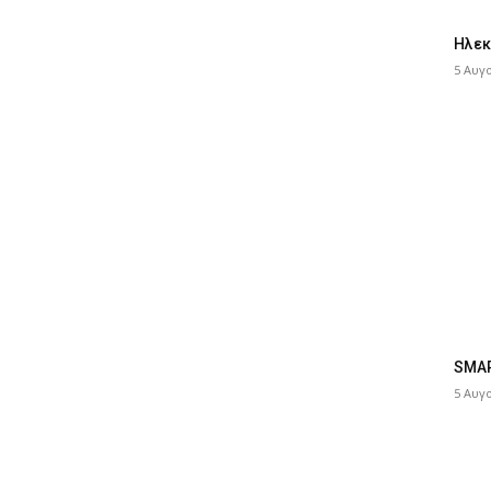
Ηλεκ
5 Αυγ
SMAR
5 Αυγ