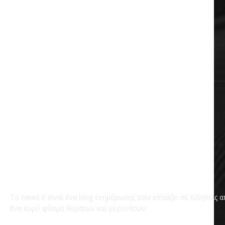
Πολιτική
Αυτοδιοίκηση
Επικαιρότητα
Χωρίς κατηγορία
Το News it είναι ένα blog ενημέρωσης που εστιάζει σε ειδήσεις 
ένα ευρύ φάσμα θεμάτων και γεγονότων.