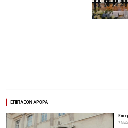
ΕΠΙΠΛΕΟΝ ΑΡΘΡΑ
Επιτ
7 Μαΐ