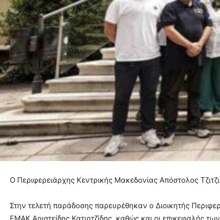
Ο Περιφερειάρχης Κεντρικής Μακεδονίας Απόστολος Τζιτζ
Στην τελετή παράδοσης παρευρέθηκαν ο Διοικητής Περιφερ
ΕΜΑΚ Αριστείδης Κατιρτζίδης, καθώς και οι επικεφαλής τ