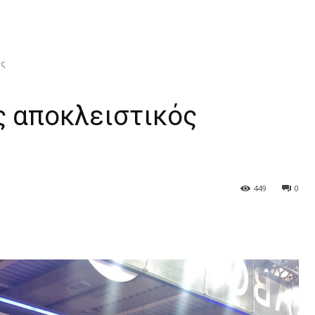
ης
ος αποκλειστικός
449
0