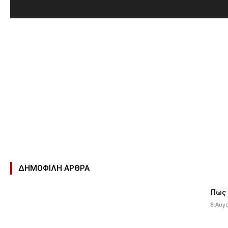
ΔΗΜΟΦΙΛΉ ΑΡΘΡΑ
Πως 
8 Αυγ