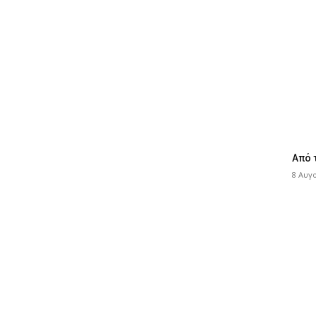
Από 
8 Αυγ