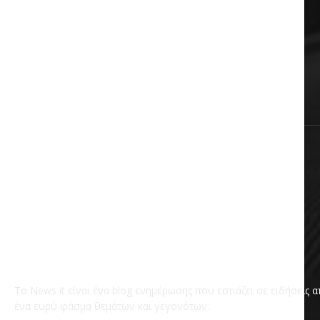
Πολιτική
Αυτοδιοίκηση
Επικαιρότητα
Χωρίς κατηγορία
Το News it είναι ένα blog ενημέρωσης που εστιάζει σε ειδήσεις 
ένα ευρύ φάσμα θεμάτων και γεγονότων.