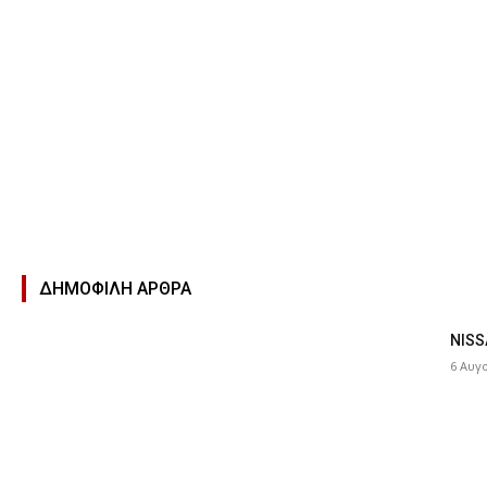
ΔΗΜΟΦΙΛΉ ΑΡΘΡΑ
NISS
6 Αυγ