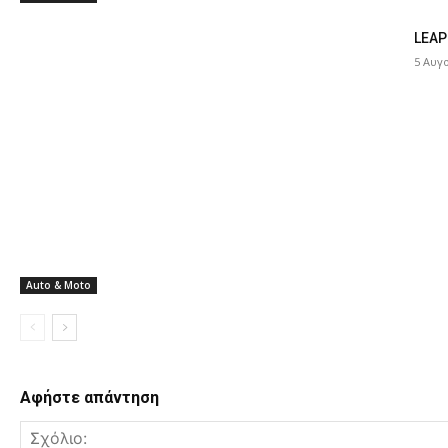
LEAP
5 Αυγ
Auto & Moto
Αφήστε απάντηση