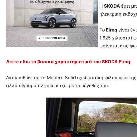
Η
SKODA
έχει μπ
ηλεκτρική εκδοχή
Το
Elroq
είναι έν
1.625 χιλιοστά) 
φαίνεται στις φ
Δείτε εδώ τα βασικά χαρακτηριστικά του SKODA Elroq.
Ακολουθώντας τη Modern Solid σχεδιαστική φιλοσοφία της 
αλλά σίγουρα εντυπωσιάζει με το μέγεθός του.