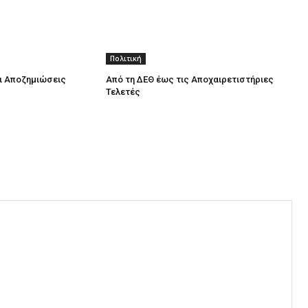
Πολιτική
οι Αποζημιώσεις
Από τη ΔΕΘ έως τις Αποχαιρετιστήριες
Τελετές