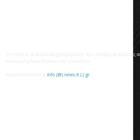
Το News it είναι ένα blog ενημέρωσης που εστιάζει σε ειδήσεις 
ένα ευρύ φάσμα θεμάτων και γεγονότων.
Άμεση επικοινωνία:
info (@) news-it (.) gr