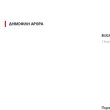
ΔΗΜΟΦΙΛΉ ΑΡΘΡΑ
BUGA
7 Αυγ
Πυρο