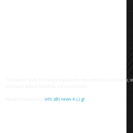
Το News it είναι ένα blog ενημέρωσης που εστιάζει σε ειδήσεις 
ένα ευρύ φάσμα θεμάτων και γεγονότων.
Άμεση επικοινωνία:
info (@) news-it (.) gr