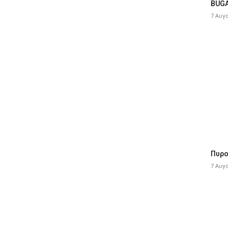
BUGA
7 Αυγ
Πυρο
7 Αυγ