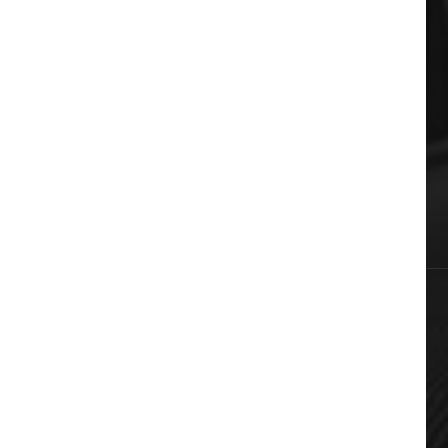
ΔΗΜΟΦΙΛΗ ΚΑΤΗΓΟΡΙΕΣ
Auto & Moto
Πολιτική
Αυτοδιοίκηση
Επικαιρότητα
Χωρίς κατηγορία