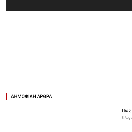
ΔΗΜΟΦΙΛΉ ΑΡΘΡΑ
Πως 
8 Αυγ