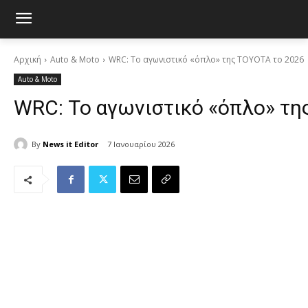
Αρχική
Auto & Moto
WRC: Το αγωνιστικό «όπλο» της TOYOTA το 2026
Auto & Moto
WRC: Το αγωνιστικό «όπλο» τη
By
News it Editor
7 Ιανουαρίου 2026