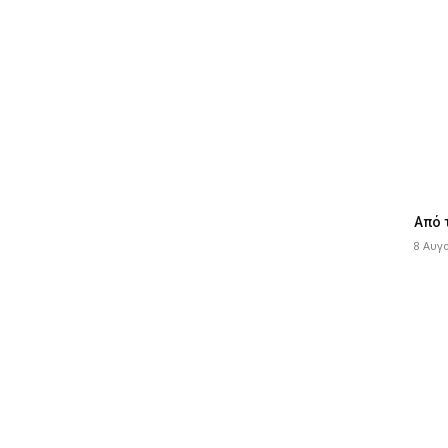
Από 
8 Αυγ