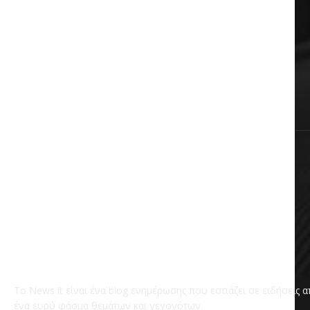
Auto & Moto
Πολιτική
Αυτοδιοίκηση
Επικαιρότητα
Χωρίς κατηγορία
Το News it είναι ένα blog ενημέρωσης που εστιάζει σε ειδήσεις 
ένα ευρύ φάσμα θεμάτων και γεγονότων.