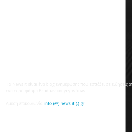
Το News it είναι ένα blog ενημέρωσης που εστιάζει σε ειδήσεις 
ένα ευρύ φάσμα θεμάτων και γεγονότων.
Άμεση επικοινωνία:
info (@) news-it (.) gr