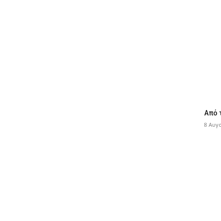
Από 
8 Αυγ