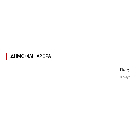
ΔΗΜΟΦΙΛΉ ΑΡΘΡΑ
Πως 
8 Αυγ