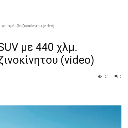
 και τιμή…βενζινοκίνητου (video)
SUV με 440 χλμ.
ινοκίνητου (video)
124
0