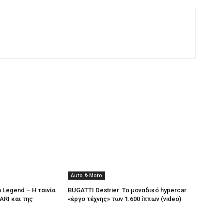
Auto & Moto
 a Legend – Η ταινία
BUGATTI Destrier: Το μοναδικό hypercar
ARI και της
«έργο τέχνης» των 1.600 ίππων (video)