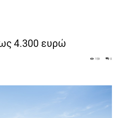
ως 4.300 ευρώ
159
0