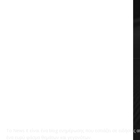
Auto & Moto
Πολιτική
Αυτοδιοίκηση
Επικαιρότητα
Χωρίς κατηγορία
Το News it είναι ένα blog ενημέρωσης που εστιάζει σε ειδήσεις 
ένα ευρύ φάσμα θεμάτων και γεγονότων.