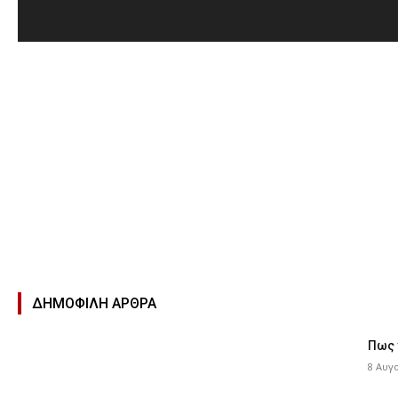
ΔΗΜΟΦΙΛΉ ΑΡΘΡΑ
Πως 
8 Αυγ