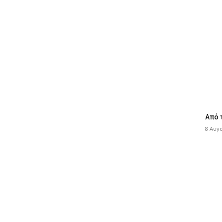
Από 
8 Αυγ