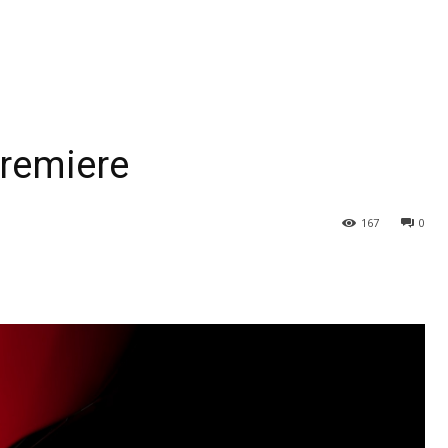
Premiere
167
0