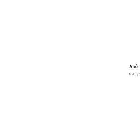
Από 
8 Αυγ