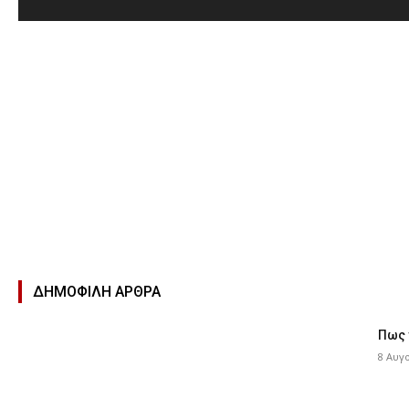
ΔΗΜΟΦΙΛΉ ΑΡΘΡΑ
Πως 
8 Αυγ