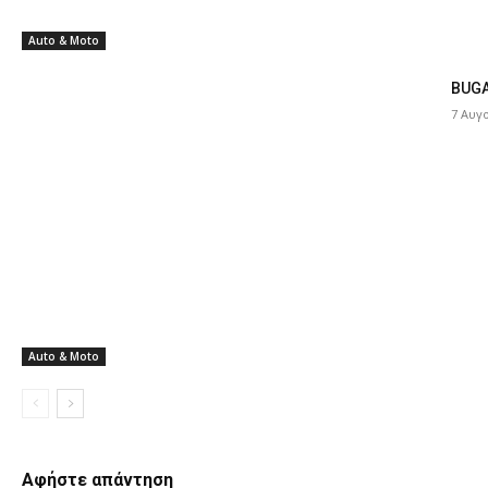
Auto & Moto
BUGA
7 Αυγ
Auto & Moto
Αφήστε απάντηση