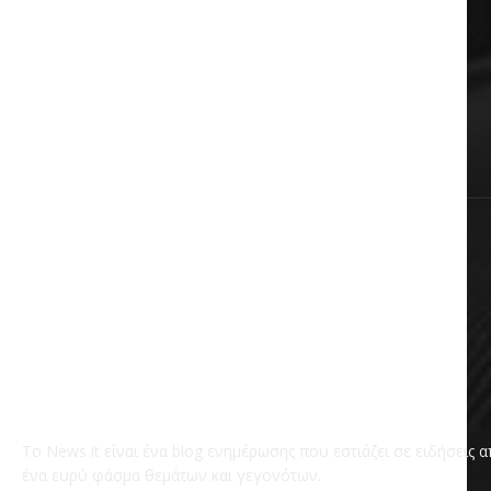
Πολιτική
Αυτοδιοίκηση
Επικαιρότητα
Χωρίς κατηγορία
Το News it είναι ένα blog ενημέρωσης που εστιάζει σε ειδήσεις 
ένα ευρύ φάσμα θεμάτων και γεγονότων.