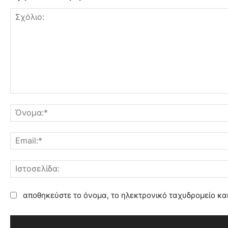
Σ
χ
ό
λ
ι
ο
:
αποθηκεύστε το όνομα, το ηλεκτρονικό ταχυδρομείο κα