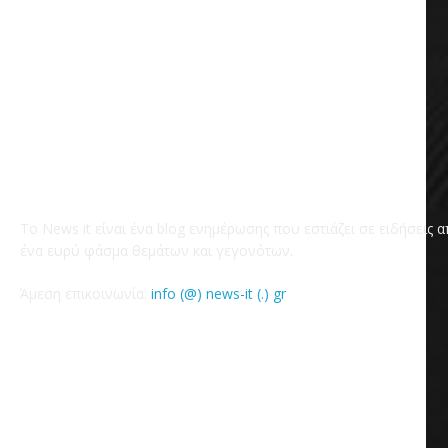
Το News it είναι ένα blog ενημέρωσης που εστιάζει σε ειδήσεις 
ένα ευρύ φάσμα θεμάτων και γεγονότων.
Άμεση επικοινωνία:
info (@) news-it (.) gr