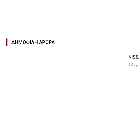
ΔΗΜΟΦΙΛΉ ΑΡΘΡΑ
NISS
6 Αυγ