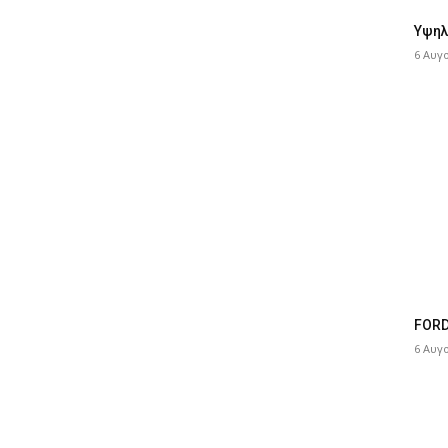
Υψηλ
6 Αυγ
FORD
6 Αυγ