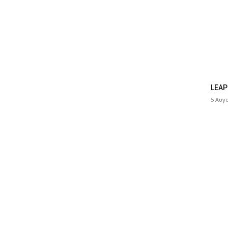
LEAP
5 Αυγ