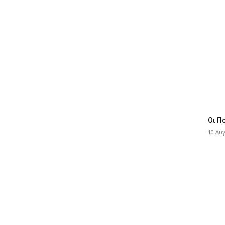
Οι Π
10 Αυ