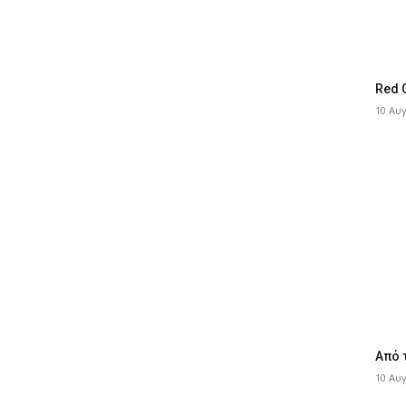
Red 
10 Αυ
Από 
10 Αυ