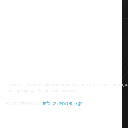
Χωρίς κατηγορία
Το News it είναι ένα blog ενημέρωσης που εστιάζει σε ειδήσεις 
ένα ευρύ φάσμα θεμάτων και γεγονότων.
Άμεση επικοινωνία:
info (@) news-it (.) gr