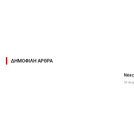
ΔΗΜΟΦΙΛΉ ΑΡΘΡΑ
Νέες
10 Αυ