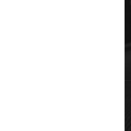
ΔΗΜΟΦΙΛΗ ΚΑΤΗΓΟΡΙΕΣ
Auto & Moto
Πολιτική
Αυτοδιοίκηση
Επικαιρότητα
Χωρίς κατηγορία