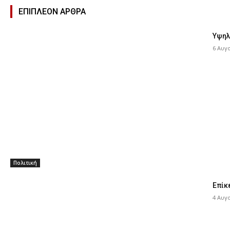
ΕΠΙΠΛΕΟΝ ΑΡΘΡΑ
Υψηλ
6 Αυγ
Πολιτική
Επίκ
4 Αυγ