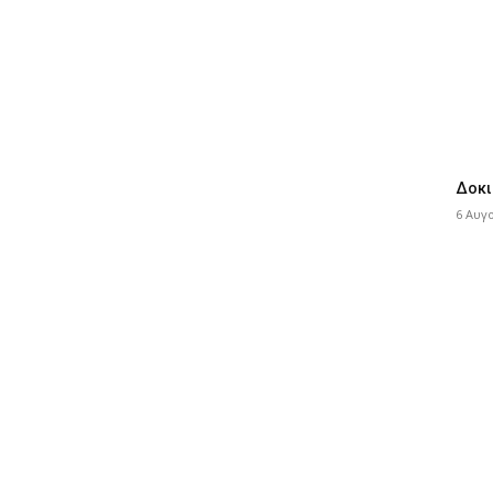
Δοκι
6 Αυγ