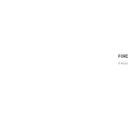
FORD
6 Αυγ