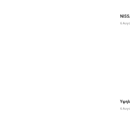
NISS
6 Αυγ
Υψηλ
6 Αυγ