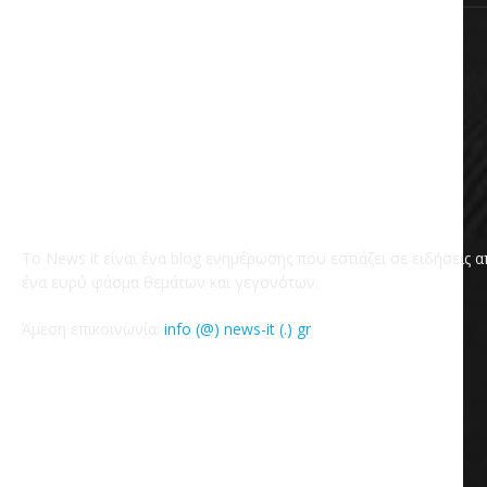
Το News it είναι ένα blog ενημέρωσης που εστιάζει σε ειδήσεις 
ένα ευρύ φάσμα θεμάτων και γεγονότων.
Άμεση επικοινωνία:
info (@) news-it (.) gr