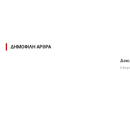
ΔΗΜΟΦΙΛΉ ΑΡΘΡΑ
Δοκι
6 Αυγ