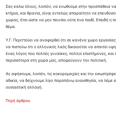
Σας καλώ όλους, λοιπόν, να ενωθούμε στην προσπάθεια να 
κτήρια, και θρανία, είναι εντελώς απαραίτητο να επενδύσ
χώρας, έτσι ώστε να μην πεινάει ούτε ένα παιδί. Επειδή η π
θέμα.
Υ.Γ. Περιττεύει να αναφερθεί ότι σε κανένα χώρο εργασίας
να πιστεύω ότι ο ελληνικός λαός δικαιούται να απαιτεί υψ
ένας λόγος που πολλές γυναίκες, πολλοί επιστήμονες, κα
περισσότερα στη χώρα μας, αποφεύγουν την πολιτική.
Ας αφήσουμε, λοιπόν, τις κοκορομαχίες και την εσωστρέφε
αδικία, να δείχνουμε λίγο παραπάνω ευαισθησία, να λέμε 
ουσιαστική αλλαγή.
Πηγή άρθρου