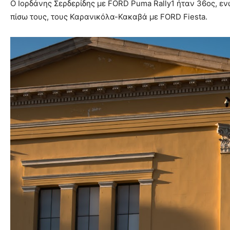
Ο Ιορδάνης Σερδερίδης με FORD Puma Rally1 ήταν 36ος, ε
πίσω τους, τους Καρανικόλα-Κακαβά με FORD Fiesta.