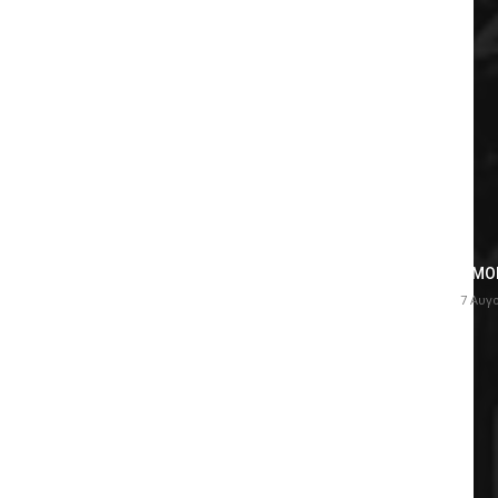
OMOD
7 Αυγ