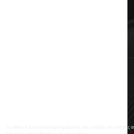
Auto & Moto
Πολιτική
Αυτοδιοίκηση
Επικαιρότητα
Χωρίς κατηγορία
Το News it είναι ένα blog ενημέρωσης που εστιάζει σε ειδήσεις 
ένα ευρύ φάσμα θεμάτων και γεγονότων.