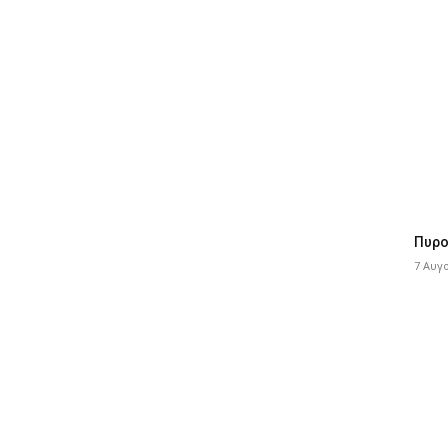
Πυρο
7 Αυγ