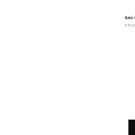
Από 
8 Αυγ