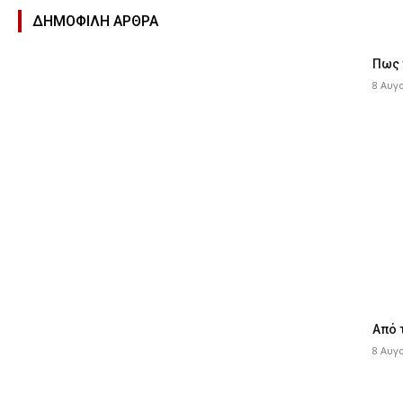
ΔΗΜΟΦΙΛΉ ΑΡΘΡΑ
Πως 
8 Αυγ
Από 
8 Αυγ