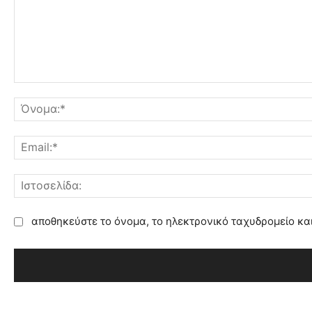
Σ
χ
ό
λ
ι
ο
:
αποθηκεύστε το όνομα, το ηλεκτρονικό ταχυδρομείο κα