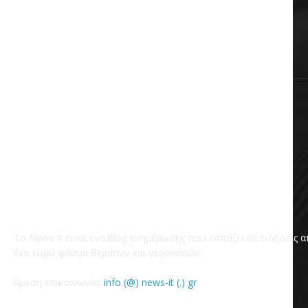
Επικαιρότητα
Χωρίς κατηγορία
Το News it είναι ένα blog ενημέρωσης που εστιάζει σε ειδήσεις 
ένα ευρύ φάσμα θεμάτων και γεγονότων.
Άμεση επικοινωνία:
info (@) news-it (.) gr