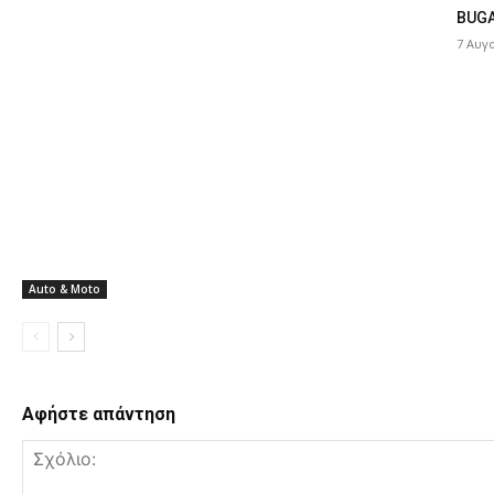
BUGA
7 Αυγ
Auto & Moto
Αφήστε απάντηση