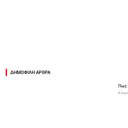
ΔΗΜΟΦΙΛΉ ΑΡΘΡΑ
Πως 
8 Αυγ