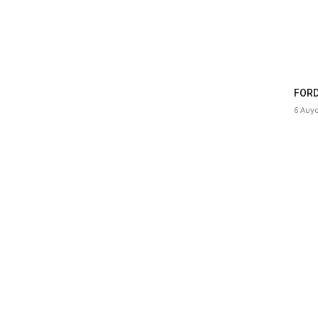
FORD
6 Αυγ