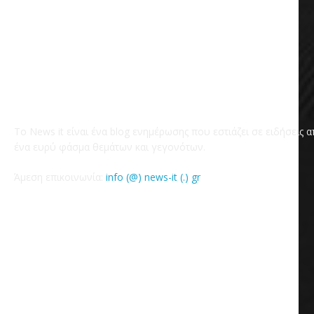
Το News it είναι ένα blog ενημέρωσης που εστιάζει σε ειδήσεις 
ένα ευρύ φάσμα θεμάτων και γεγονότων.
Άμεση επικοινωνία:
info (@) news-it (.) gr