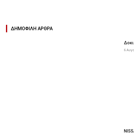
ΔΗΜΟΦΙΛΉ ΑΡΘΡΑ
Δοκι
6 Αυγ
NISS