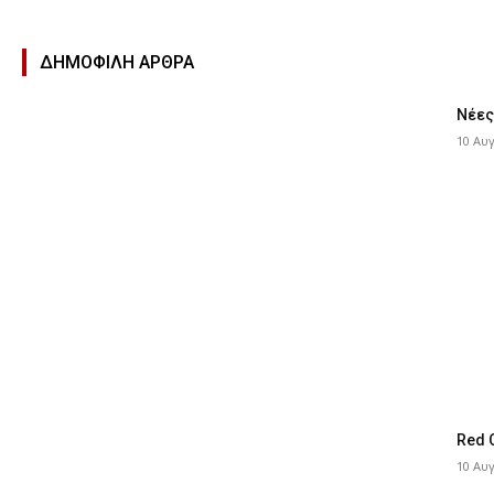
ΔΗΜΟΦΙΛΉ ΑΡΘΡΑ
Νέες
10 Αυ
Red 
10 Αυ