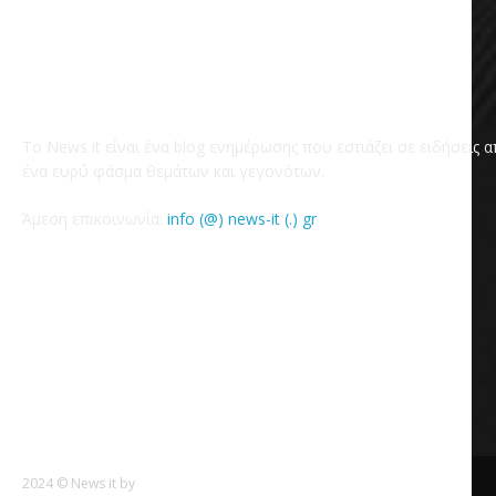
Το News it είναι ένα blog ενημέρωσης που εστιάζει σε ειδήσεις 
ένα ευρύ φάσμα θεμάτων και γεγονότων.
Άμεση επικοινωνία:
info (@) news-it (.) gr
2024 © News it by
Goldensites