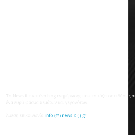
Χωρίς κατηγορία
Το News it είναι ένα blog ενημέρωσης που εστιάζει σε ειδήσεις 
ένα ευρύ φάσμα θεμάτων και γεγονότων.
Άμεση επικοινωνία:
info (@) news-it (.) gr