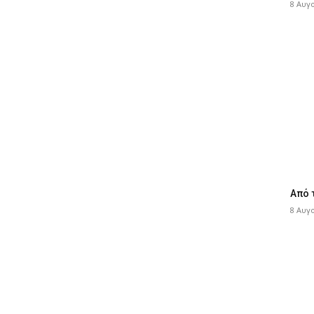
8 Αυγ
Από 
8 Αυγ