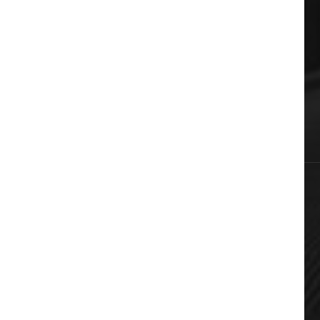
Auto & Moto
Πολιτική
Αυτοδιοίκηση
Επικαιρότητα
Χωρίς κατηγορία