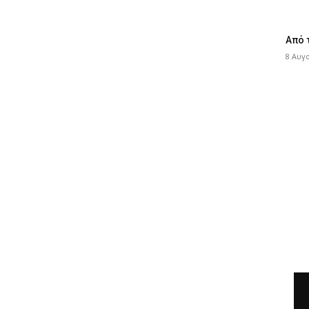
Από 
8 Αυγ