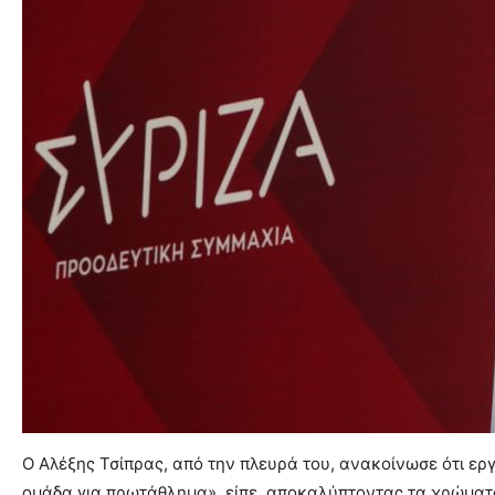
Ο Αλέξης Τσίπρας, από την πλευρά του, ανακοίνωσε ότι ερ
ομάδα για πρωτάθλημα», είπε, αποκαλύπτοντας τα χρώματα