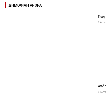
ΔΗΜΟΦΙΛΉ ΑΡΘΡΑ
Πως 
8 Αυγ
Από 
8 Αυγ