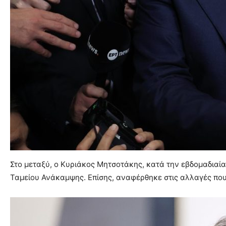
Στο μεταξύ, ο Κυριάκος Μητσοτάκης, κατά την εβδομαδιαί
Ταμείου Ανάκαμψης. Επίσης, αναφέρθηκε στις αλλαγές που 