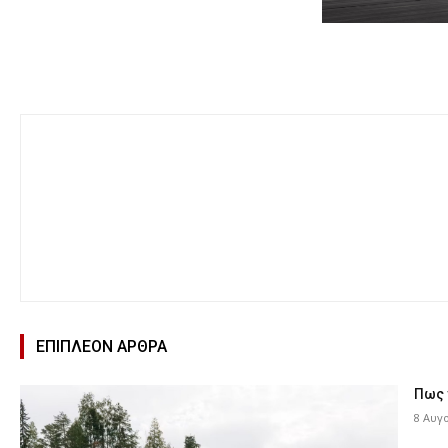
ΕΠΙΠΛΕΟΝ ΑΡΘΡΑ
Πως 
8 Αυγ