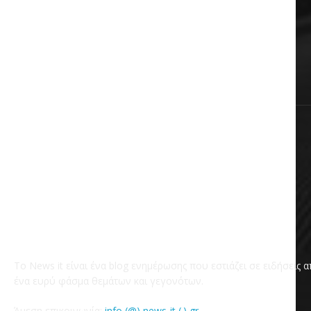
Αυτοδιοίκηση
Επικαιρότητα
Χωρίς κατηγορία
Το News it είναι ένα blog ενημέρωσης που εστιάζει σε ειδήσεις 
ένα ευρύ φάσμα θεμάτων και γεγονότων.
Άμεση επικοινωνία:
info (@) news-it (.) gr