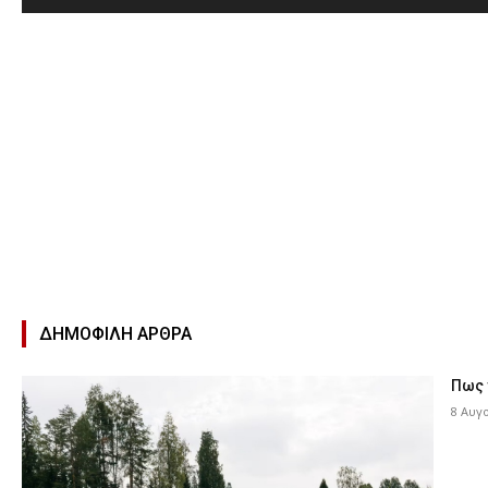
ΔΗΜΟΦΙΛΉ ΑΡΘΡΑ
Πως 
8 Αυγ