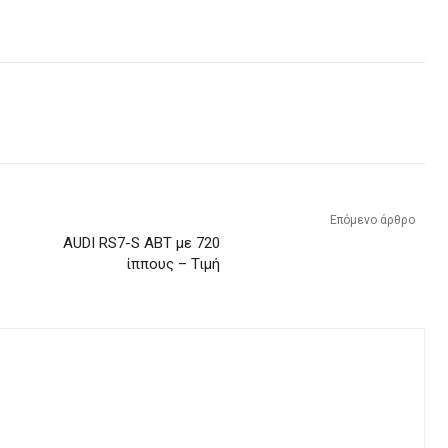
Επόμενο άρθρο
AUDI RS7-S ABT με 720
ίππους – Τιμή