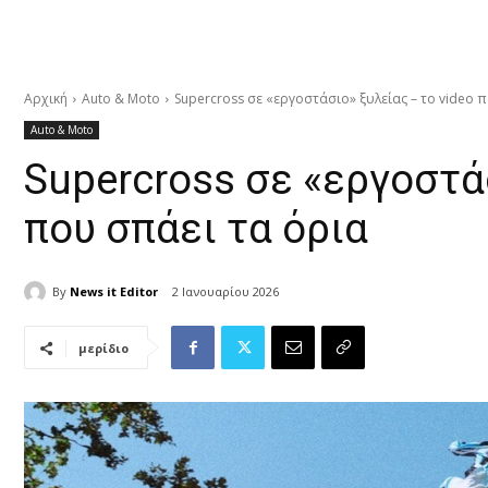
Αρχική
Auto & Moto
Supercross σε «εργοστάσιο» ξυλείας – το video 
Auto & Moto
Supercross σε «εργοστάσ
που σπάει τα όρια
By
News it Editor
2 Ιανουαρίου 2026
μερίδιο