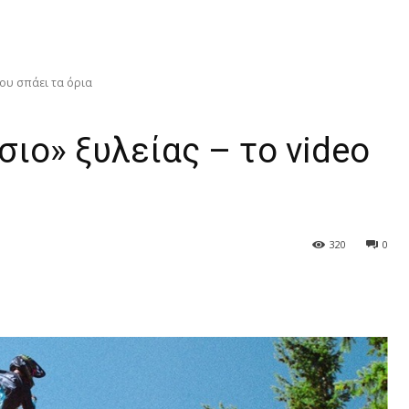
που σπάει τα όρια
ιο» ξυλείας – το video
320
0