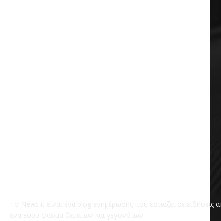
Auto & Moto
Πολιτική
Αυτοδιοίκηση
Επικαιρότητα
Χωρίς κατηγορία
Το News it είναι ένα blog ενημέρωσης που εστιάζει σε ειδήσεις 
ένα ευρύ φάσμα θεμάτων και γεγονότων.