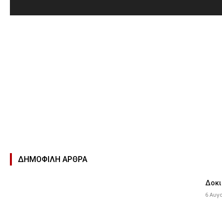
ΔΗΜΟΦΙΛΉ ΑΡΘΡΑ
Δοκι
6 Αυγ