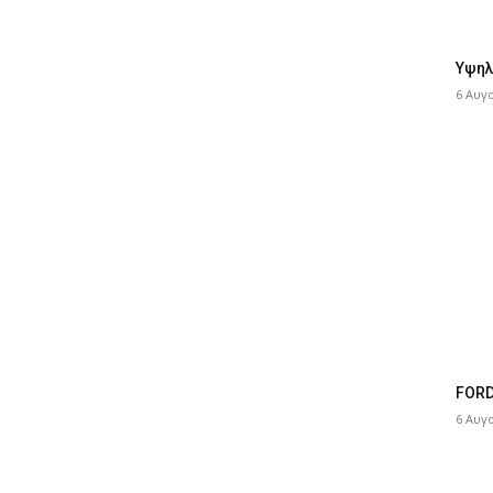
Υψηλ
6 Αυγ
FORD
6 Αυγ