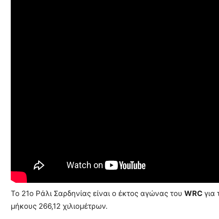
Το 21o Ράλι Σαρδηνίας είναι ο έκτος αγώνας του
WRC
για 
μήκους 266,12 χιλιομέτρων.